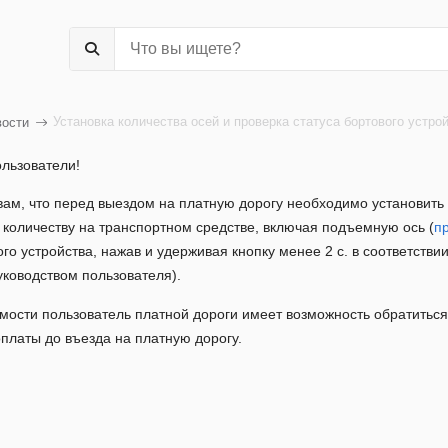
Установка количества осей и проверка статуса бортового устро
вости
льзователи!
м, что перед выездом на платную дорогу необходимо установить к
количеству на транспортном средстве, включая подъемную ось (
п
ого устройства, нажав и удерживая кнопку менее 2 с. в соответств
уководством пользователя).
ости пользователь платной дороги имеет возможность обратиться 
платы до въезда на платную дорогу.