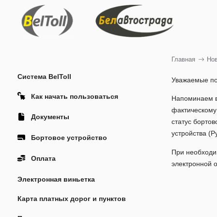
Главная
Но
Система BelToll
Уважаемые по
Как начать пользоваться
Напоминаем ва
фактическому 
Документы
статус бортов
устройства (Р
Бортовое устройство
При необходим
Оплата
электронной о
Электронная виньетка
Карта платных дорог и пунктов