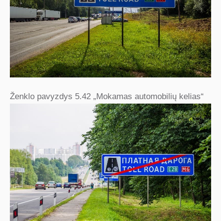
Ženklo pavyzdys 5.42 „Mokamas automobilių kelias“