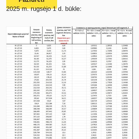
2025 m. rugsėjo 1 d. būkle: