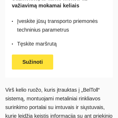
važiavimą mokamai keliais
Įveskite jūsų transporto priemonės
techninius parametrus
Tęskite maršrutą
Sužinoti
Virš kelio ruožo, kuris įtrauktas į „BelToll“
sistemą, montuojami metaliniai rinkliavos
surinkimo portalai su imtuvais ir siųstuvais,
kurie leidžia keistis informacija su ant priekinio