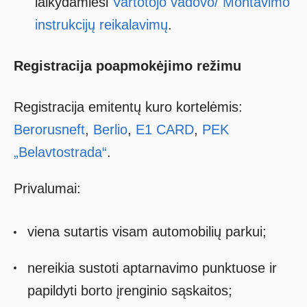
laikydamiesi
Vartotojo vadovo/ Montavimo
instrukcijų reikalavimų
.
Registracija poapmokėjimo režimu
Registracija emitentų kuro kortelėmis:
Berorusneft
,
Berlio
,
Е1 CARD
,
PEK
„Belavtostrada“
.
Privalumai:
viena sutartis visam automobilių parkui;
nereikia sustoti aptarnavimo punktuose ir
papildyti borto įrenginio sąskaitos;