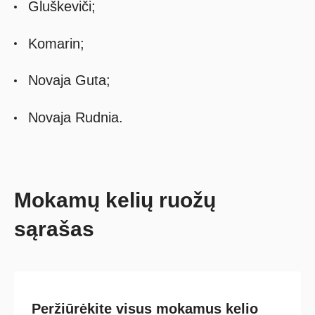
Gluškeviči;
Komarin;
Novaja Guta;
Novaja Rudnia.
Mokamų kelių ruožų
sąrašas
Peržiūrėkite visus mokamus kelio