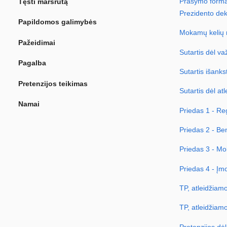
Prašymo forma 
Tęsti maršrutą
Prezidento dek
Papildomos galimybės
Mokamų kelių n
Pažeidimai
Sutartis dėl v
Pagalba
Sutartis išank
Pretenzijos teikimas
Sutartis dėl a
Namai
Priedas 1 - Re
Priedas 2 - Be
Priedas 3 - Mo
Priedas 4 - Įm
TP, atleidžia
ТP, atleidžiamo
Pretenzijos dė