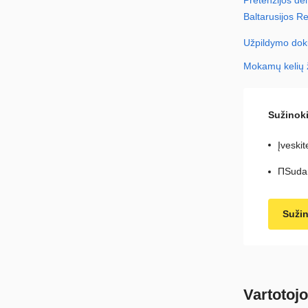
Baltarusijos Re
Užpildymo doku
Mokamų kelių 
Sužinoki
Įveski
ПSudar
Sužin
Vartotoj