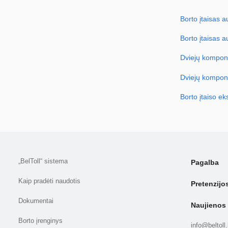
Borto įtaisas 
Borto įtaisas 
Dviejų kompone
Dviejų kompone
Borto įtaiso e
„BelToll“ sistema
Pagalba
Kaip pradėti naudotis
Pretenzijo
Dokumentai
Naujienos
Borto įrenginys
info@beltoll