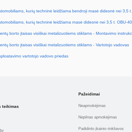
automobiliams, kurių techninė leidžiama bendroji masė didesnė nei 3,5 t.
automobiliams, kurių techninė leidžiama masė didesnė nei 3,5 t. OBU-4
ntų borto įtaisas visiškai metalizuotiems stiklams - Montavimo instrukc
ntų borto įtaisas visiškai metalizuotiems stiklams - Vartotojo vadovas
ksploatavimo vartotojo vadovo priedas
Pažeidimai
Neapmokėjimas
s teikimas
Nepilnas apmokėjimas
Padidinto įkainio rinkliavos
.by