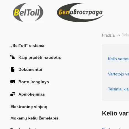
Dok
Pradžia
„BelToll“ sistema
Kaip pradėti naudotis
Kelio varto
Dokumentai
Vartotojo 
Borto įrenginys
Teisiniai kl
Apmokėjimas
Elektroninę vinjetę
Kelio va
Mokamų kelių žemėlapis