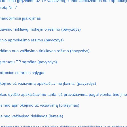
dėl lėšų grąžinimo už TP važiavimą, kurios atleidžiamos nuo apmokėj
retą Nr. 7
audojimosi įgaliojimas
ažiavimo rinkliavų mokėjimo režimo (pavyzdys)
stinio apmokėjimo režimu (pavyzdys)
tleidimo nuo važiavimo rinkliavos režimo (pavyzdys)
gistruotų TP sąrašas (pavyzdys)
ndrosios sutarties sąlygas
kėjimo už važiavimą apskaičiavimo įkainiai (pavyzdys)
okos dydžio apskaičiavimo tarifai už pravažiavimą pagal vienkartinę įm
mos nuo apmokėjimo už važiavimą (prašymas)
s nuo važiavimo rinkliavos (lentelė)
l transporto priemonės važiavimo rinkliavos apskaičiavimo ir surinkim