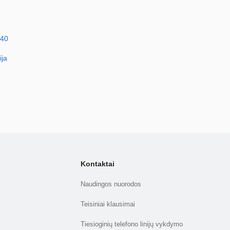
040
ija
Kontaktai
Naudingos nuorodos
Teisiniai klausimai
Tiesioginių telefono linijų vykdymo