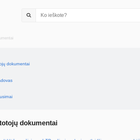
umentai
tojų dokumentai
vadovas
ausimai
rtotojų dokumentai