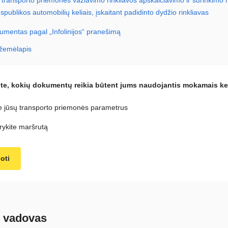
spublikos automobilių keliais, įskaitant padidinto dydžio rinkliavas
mentas pagal „Infolinijos“ pranešimą
žemėlapis
te, kokių dokumentų reikia būtent jums naudojantis mokamais kel
te jūsų transporto priemonės parametrus
ykite maršrutą
oti
o vadovas