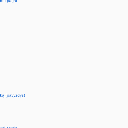
imo pagal
oką (pavyzdys)
o mokamais