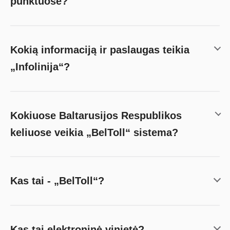
punktuose?
Kokią informaciją ir paslaugas teikia
„Infolinija“?
Kokiuose Baltarusijos Respublikos
keliuose veikia „BelToll“ sistema?
Kas tai - „BelToll“?
Kas tai elektroninė vinjetė?