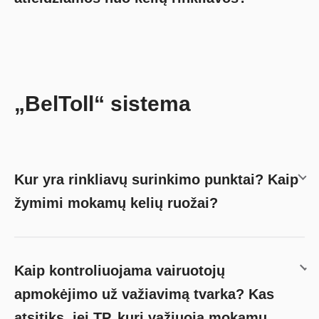
„BelToll“ sistema
Kur yra rinkliavų surinkimo punktai? Kaip
žymimi mokamų kelių ruožai?
Kaip kontroliuojama vairuotojų
apmokėjimo už važiavimą tvarka? Kas
atsitiks, jei TP, kuri važiuoja mokamu