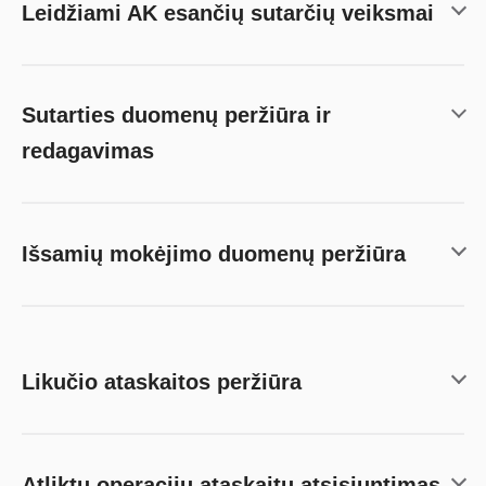
Leidžiami AK esančių sutarčių veiksmai
Sutarties duomenų peržiūra ir
redagavimas
Išsamių mokėjimo duomenų peržiūra
Likučio ataskaitos peržiūra
Atliktų operacijų ataskaitų atsisiuntimas