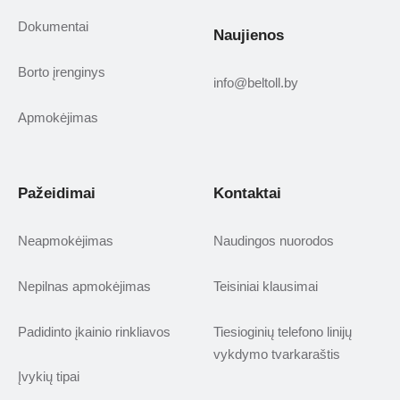
Dokumentai
Naujienos
Borto įrenginys
info@beltoll.by
Apmokėjimas
Pažeidimai
Kontaktai
Neapmokėjimas
Naudingos nuorodos
Nepilnas apmokėjimas
Teisiniai klausimai
Padidinto įkainio rinkliavos
Tiesioginių telefono linijų
vykdymo tvarkaraštis
Įvykių tipai