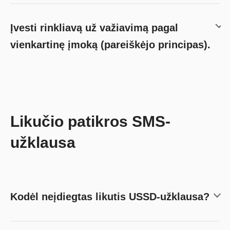
Įvesti rinkliavą už važiavimą pagal
vienkartinę įmoką (pareiškėjo principas).
Likučio patikros SMS-
užklausa
Kodėl neįdiegtas likutis USSD-užklausa?