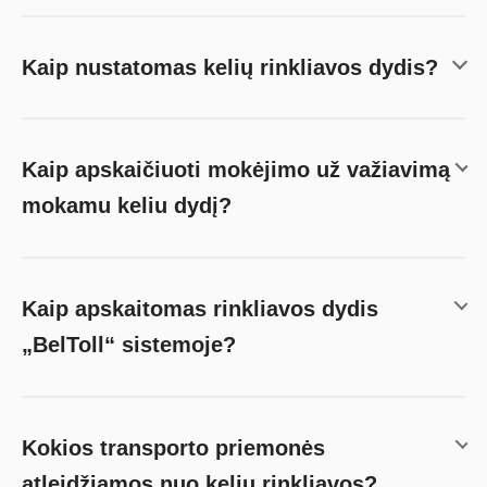
Kaip nustatomas kelių rinkliavos dydis?
Kaip apskaičiuoti mokėjimo už važiavimą
mokamu keliu dydį?
Kaip apskaitomas rinkliavos dydis
„BelToll“ sistemoje?
Kokios transporto priemonės
atleidžiamos nuo kelių rinkliavos?