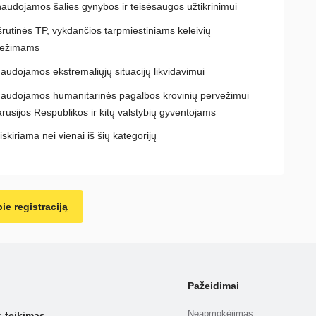
audojamos šalies gynybos ir teisėsaugos užtikrinimui
rutinės TP, vykdančios tarpmiestiniams keleivių
vežimams
audojamos ekstremaliųjų situacijų likvidavimui
audojamos humanitarinės pagalbos krovinių pervežimui
arusijos Respublikos ir kitų valstybių gyventojams
iskiriama nei vienai iš šių kategorijų
ie registraciją
Pažeidimai
Neapmokėjimas
s teikimas