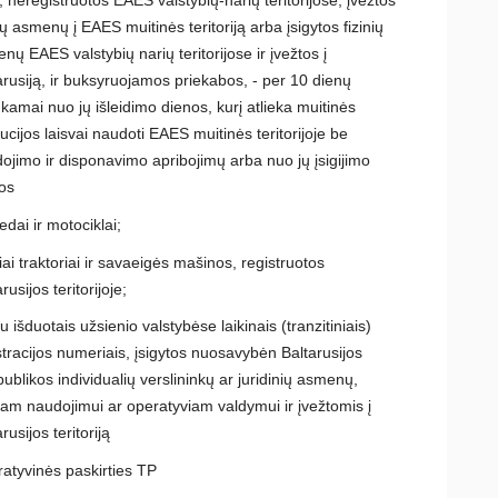
nių asmenų į EAES muitinės teritoriją arba įsigytos fizinių
nų EAES valstybių narių teritorijose ir įvežtos į
arusiją, ir buksyruojamos priekabos, - per 10 dienų
inkamai nuo jų išleidimo dienos, kurį atlieka muitinės
itucijos laisvai naudoti EAES muitinės teritorijoje be
ojimo ir disponavimo apribojimų arba nuo jų įsigijimo
os
dai ir motociklai;
niai traktoriai ir savaeigės mašinos, registruotos
rusijos teritorijoje;
u išduotais užsienio valstybėse laikinais (tranzitiniais)
stracijos numeriais, įsigytos nuosavybėn Baltarusijos
ublikos individualių verslininkų ar juridinių asmenų,
iam naudojimui ar operatyviam valdymui ir įvežtomis į
rusijos teritoriją
atyvinės paskirties TP