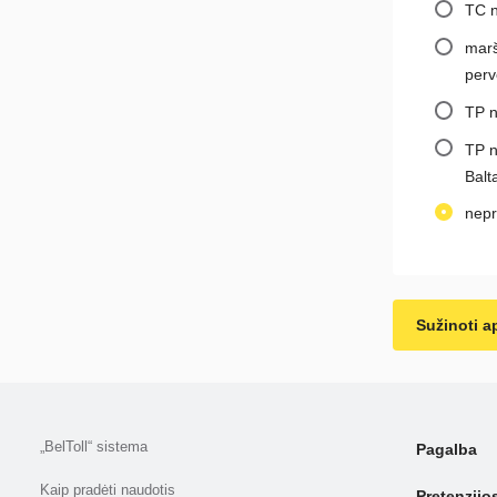
ТС n
marš
per
TP n
TP n
Balt
nepr
Sužinoti ap
„BelToll“ sistema
Pagalba
Kaip pradėti naudotis
Pretenzijo