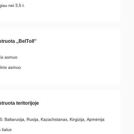
iau nei 3,5 t.
struota „BelToll“
nis asmuo
dinis asmuo
truota teritorijoje
: Baltarusija, Rusija, Kazachstanas, Kirgizija, Арmėnija
s šalus