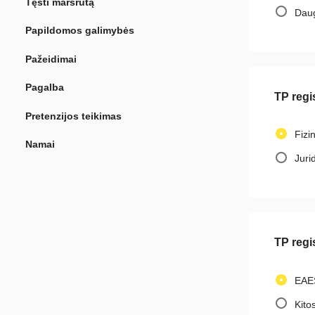
Tęsti maršrutą
Daug
Papildomos galimybės
Pažeidimai
Pagalba
TP regi
Pretenzijos teikimas
Fizi
Namai
Juri
TP regis
EAES
Kito