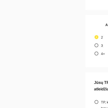
A
2
3
4+
Jūsų TP
atleidž
TP, 
tonų