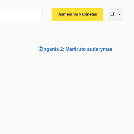
Asmeninis kabinetas
LT
Žingsnis 2: Maršruto sudarymas