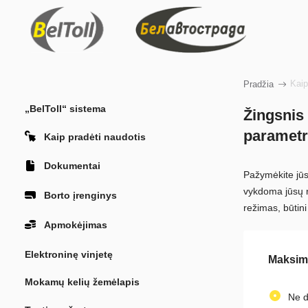
Kaip
Pradžia
„BelToll“ sistema
Žingsnis 
parametr
Kaip pradėti naudotis
Dokumentai
Pažymėkite jūs
vykdoma jūsų r
Borto įrenginys
režimas, būtini
Apmokėjimas
Elektroninę vinjetę
Maksima
Mokamų kelių žemėlapis
Ne d