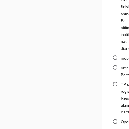
fizi
asme
Balt
atit
inst
naud
dien
mope
rati
Balta
TP s
regi
Resp
ūkin
Balta
Oper