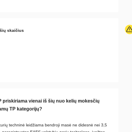
šių skaičius
 priskiriama vienai iš šių nuo kelių mokesčių
iamų TP kategorijų?
kurių techninė leidžiama bendroji masė ne didesnė nei 3,5
, neregistruotos EAES valstybių-narių teritorijose, įvežtos