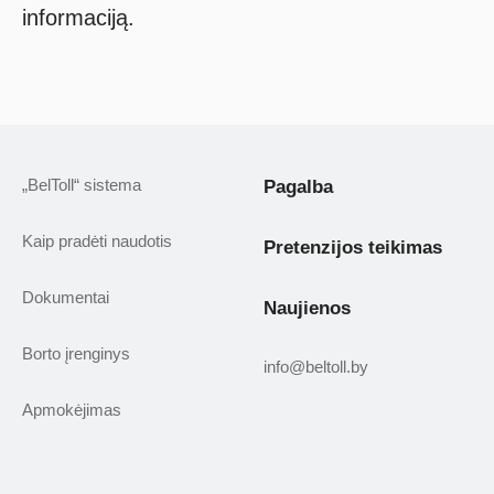
informaciją.
„BelToll“ sistema
Pagalba
Kaip pradėti naudotis
Pretenzijos teikimas
Dokumentai
Naujienos
Borto įrenginys
info@beltoll.by
Apmokėjimas