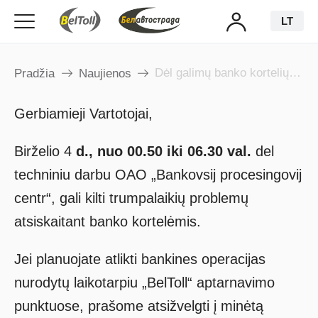
LT
Dėl galimų banko kortelių apdorojimo trikčių birželio 4 d.
Pradžia
Naujienos
Gerbiamieji Vartotojai,
Birželio
4
d., nuo 00.50 iki 06.30
val.
del
techniniu darbu OAO „Bankovsij procesingovij
centr“, gali kilti trumpalaikių problemų
atsiskaitant banko kortelėmis.
Jei planuojate atlikti bankines operacijas
nurodytų laikotarpiu „BelToll“ aptarnavimo
punktuose, prašome atsižvelgti į minėtą