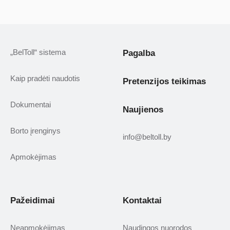
„BelToll“ sistema
Pagalba
Kaip pradėti naudotis
Pretenzijos teikimas
Dokumentai
Naujienos
Borto įrenginys
info@beltoll.by
Apmokėjimas
Pažeidimai
Kontaktai
Neapmokėjimas
Naudingos nuorodos