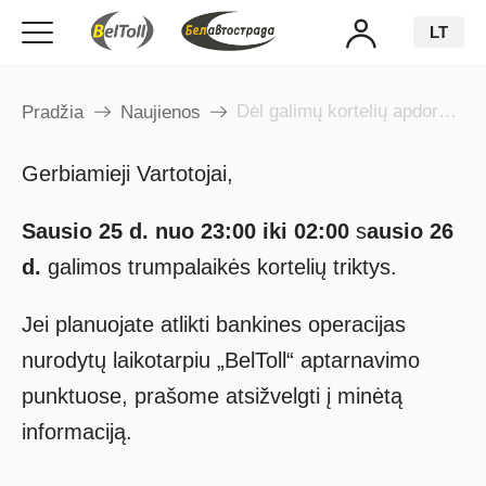
LT
Dėl galimų kortelių apdorojimo trikčių sausio 25 d.
Pradžia
Naujienos
Gerbiamieji Vartotojai,
Sausio 25 d. nuo 23:00 iki 02:00
s
ausio 26
d.
galimos trumpalaikės kortelių triktys.
Jei planuojate atlikti bankines operacijas
nurodytų laikotarpiu „BelToll“ aptarnavimo
punktuose, prašome atsižvelgti į minėtą
informaciją.