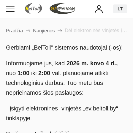
LT
Dėl elektroninės vinjetės įsigijimo
Pradžia
Naujienos
Gerbiami „BelToll“ sistemos naudotojai (-os)!
Informuojame jus, kad
2026 m. kovo 4 d.,
nuo
1:00
iki
2:00
val. planuojame atlikti
technologinius darbus. Tuo metu bus
neprieinamos šios paslaugos:
- įsigyti elektronines vinjetės „ev.beltoll.by“
tinklapyje.