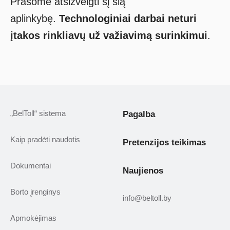
Prašome atsižvelgti šį šią
aplinkybę.
Technologiniai darbai neturi
įtakos rinkliavų už važiavimą surinkimui
.
„BelToll“ sistema
Pagalba
Kaip pradėti naudotis
Pretenzijos teikimas
Dokumentai
Naujienos
Borto įrenginys
info@beltoll.by
Apmokėjimas