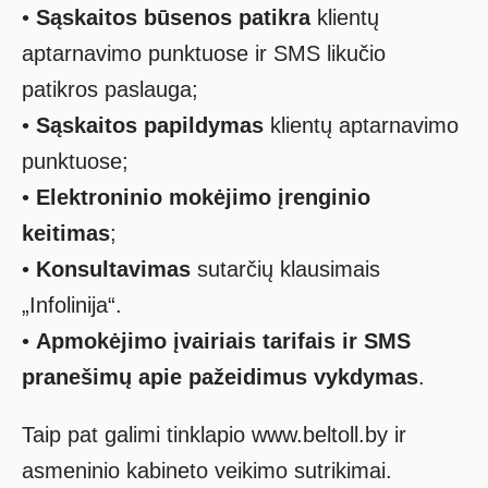
•
Sąskaitos būsenos patikra
klientų
aptarnavimo punktuose ir SMS likučio
patikros paslauga;
•
Sąskaitos papildymas
klientų aptarnavimo
punktuose;
•
Elektroninio mokėjimo įrenginio
keitimas
;
•
Konsultavimas
sutarčių klausimais
„Infolinija“.
•
Apmokėjimo įvairiais tarifais ir SMS
pranešimų apie pažeidimus vykdymas
.
Taip pat galimi tinklapio www.beltoll.by ir
asmeninio kabineto veikimo sutrikimai.