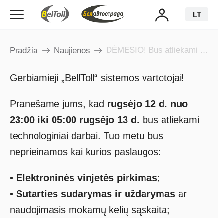
LT
DĖMESIO! Bus atliekami technologiniai darbai
Pradžia
Naujienos
Gerbiamieji „BellToll“ sistemos vartotojai!
Pranešame jums, kad
rugsėjo 12 d. nuo
23:00 iki 05:00 rugsėjo 13 d.
bus atliekami
technologiniai darbai. Tuo metu bus
neprieinamos kai kurios paslaugos:
•
Elektroninės vinjetės pirkimas
;
•
Sutarties sudarymas ir uždarymas
ar
naudojimasis mokamų kelių sąskaita;