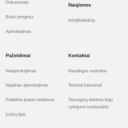
Dokumentai
Naujienos
Borto įrenginys
info@beltoll.by
Apmokėjimas
Pažeidimai
Kontaktai
Neapmokėjimas
Naudingos nuorodos
Nepilnas apmokėjimas
Teisiniai klausimai
Padidinto įkainio rinkliavos
Tiesioginių telefono linijų
vykdymo tvarkaraštis
Įvykių tipai