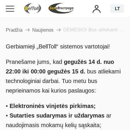
LT
DĖMESIO! Bus atliekami technologiniai darbai
Pradžia
Naujienos
Gerbiamieji „BellToll“ sistemos vartotojai!
Pranešame jums, kad
gegužės
14
d. nuo
22:00 iki 00:00
gegužės
15
d.
bus atliekami
technologiniai darbai. Tuo metu bus
neprieinamos kai kurios paslaugos:
•
Elektroninės vinjetės pirkimas;
•
Sutarties sudarymas ir uždarymas
ar
naudojimasis mokamų kelių sąskaita;