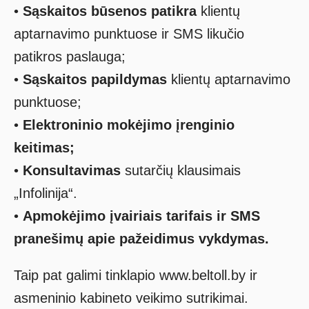
•
Sąskaitos būsenos patikra
klientų
aptarnavimo punktuose ir SMS likučio
patikros paslauga;
•
Sąskaitos papildymas
klientų aptarnavimo
punktuose;
•
Elektroninio mokėjimo įrenginio
keitimas;
•
Konsultavimas
sutarčių klausimais
„Infolinija“.
•
Apmokėjimo įvairiais tarifais ir SMS
pranešimų apie pažeidimus vykdymas.
Taip pat galimi tinklapio www.beltoll.by ir
asmeninio kabineto veikimo sutrikimai.