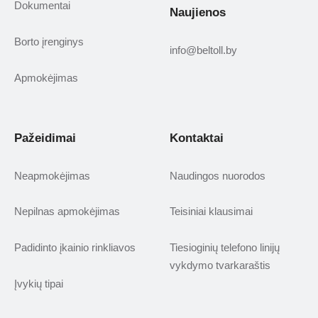
Dokumentai
Naujienos
Borto įrenginys
info@beltoll.by
Apmokėjimas
Pažeidimai
Kontaktai
Neapmokėjimas
Naudingos nuorodos
Nepilnas apmokėjimas
Teisiniai klausimai
Padidinto įkainio rinkliavos
Tiesioginių telefono linijų
vykdymo tvarkaraštis
Įvykių tipai