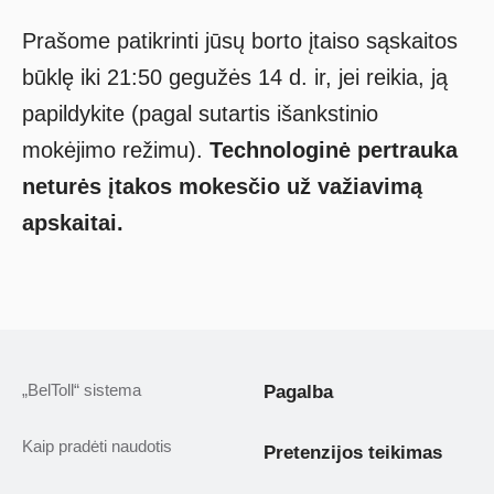
Prašome patikrinti jūsų borto įtaiso sąskaitos
būklę iki 21:50
gegužės
14
d. ir, jei reikia, ją
papildykite (pagal sutartis išankstinio
mokėjimo režimu).
Technologinė pertrauka
neturės įtakos mokesčio už važiavimą
apskaitai.
„BelToll“ sistema
Pagalba
Kaip pradėti naudotis
Pretenzijos teikimas