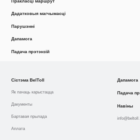
Пракласці маршрут
Дадатковыя магчымасці
Парушэнні
Дапамога
Падача прэтэнзій
Сістэма BelToll
Дапамога
Як пачаць карыстацца
Падача пр
Дакументы
Навіны
Бартавая прылада
info@beltoll
Аплата