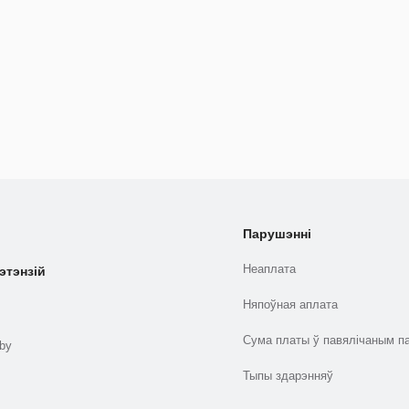
Парушэнні
Неаплата
этэнзій
Няпоўная аплата
Сума платы ў павялічаным п
.by
Тыпы здарэнняў