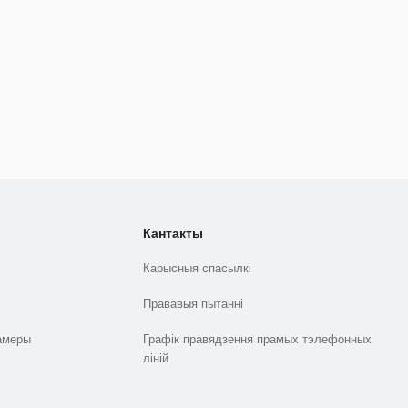
Кантакты
Карысныя спасылкі
Прававыя пытанні
амеры
Графік правядзення прамых тэлефонных
ліній