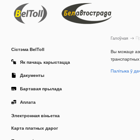
Пр
Галоўная
Сістэма BelToll
Вы можаце азн
транспартных 
Як пачаць карыстацца
Палітыка ў да
Дакументы
Бартавая прылада
Аплата
Электронная віньетка
Карта платных дарог