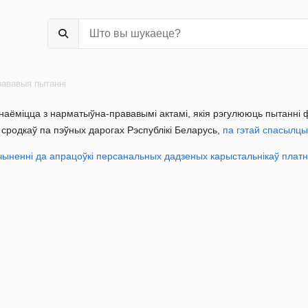
ававыя пытанні
аёміцца ​​з нарматыўна-прававымі актамі, якія рэгулююць пытанні
сродкаў па пэўных дарогах Рэспублікі Беларусь,
па гэтай спасылцы
чыненні да апрацоўкі персанальных дадзеных карыстальнікаў плат