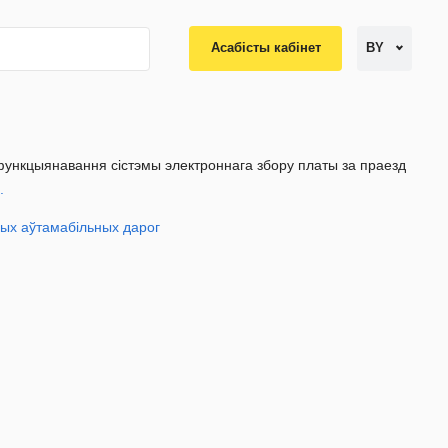
Асабісты кабінет
BY
 функцыянавання сістэмы электроннага збору платы за праезд
.
ных аўтамабільных дарог