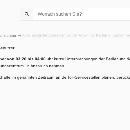
Über mögliche Störungen bei der Arbeit mit Karten 9. Septembe
chrichten
Benutzer!
ber von 03:20 bis 04:00
uhr kurze Unterbrechungen der Bedienung de
tungszentrum“ in Anspruch nehmen.
äfte im genannten Zeitraum an BelToll-Servicestellen planen, berücks