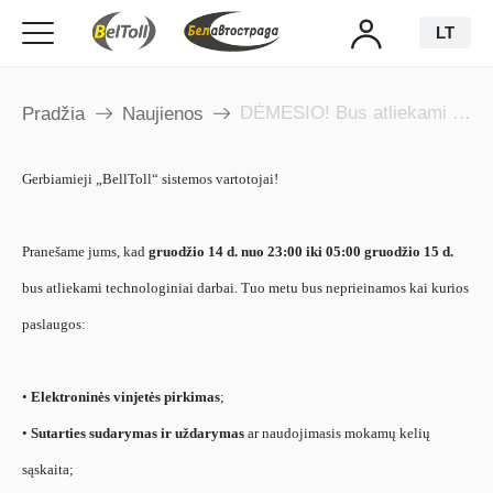
LT
DĖMESIO! Bus atliekami technologiniai darbai
Pradžia
Naujienos
Gerbiamieji „BellToll“ sistemos vartotojai!
Pranešame jums, kad
gruodžio
14 d. nuo 23:00 iki 05:00
gruodžio
1
5 d.
bus atliekami technologiniai darbai. Tuo metu bus neprieinamos kai kurios
paslaugos:
•
Elektroninės vinjetės pirkimas
;
•
Sutarties sudarymas ir uždarymas
ar naudojimasis mokamų kelių
sąskaita;