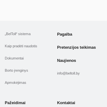
„BelToll“ sistema
Pagalba
Kaip pradėti naudotis
Pretenzijos teikimas
Dokumentai
Naujienos
Borto įrenginys
info@beltoll.by
Apmokėjimas
Pažeidimai
Kontaktai