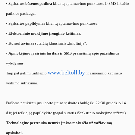
•
Sąskaitos būsenos patikra
klientų aptarnavimo punktuose ir SMS likučio
patikros paslauga;
•
Sąskaitos papildymas
klientų aptarnavimo punktuose;
•
Elektroninio mokėjimo įrenginio keitimas
;
•
Konsultavimas
sutarčių klausimais „Infolinija“.
•
Apmokėjimo įvairiais tarifais ir SMS pranešimų apie pažeidimus
vykdymas
.
www.beltoll.by
Taip pat galimi tinklapio
ir asmeninio kabineto
veikimo sutrikimai.
Prašome patikrinti jūsų borto įtaiso sąskaitos būklę iki 22:30 gruodžio
14
d.
ir, jei reikia, ją papildykite (pagal sutartis išankstinio mokėjimo režimu).
Technologinė pertrauka neturės įtakos mokesčio už važiavimą
apskaitai.