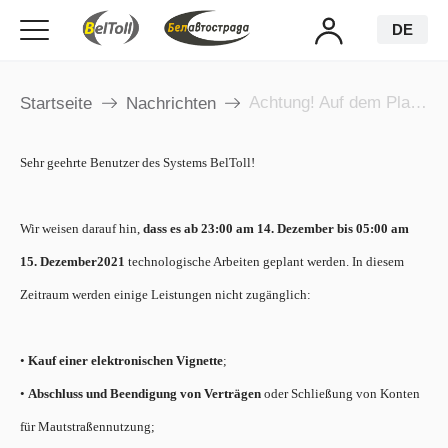
DE
Achtung! Auf dem Plan stehen technische Arbeiten
Startseite
Nachrichten
Sehr geehrte Benutzer des Systems BelToll!
Wir weisen darauf hin,
dass es ab 23:00 am 14. Dez
ember
bis 05:00 am
15. Dez
ember
2021
technologische Arbeiten geplant werden. In diesem
Zeitraum werden einige Leistungen nicht zugänglich:
•
Kauf einer elektronischen Vignette
;
•
Abschluss und Beendigung von Verträgen
oder Schließung von Konten
für Mautstraßennutzung;