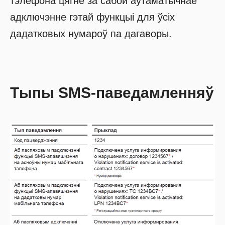
тэлефона цягне за сабой аўтаматычнае
адключэнне гэтай функцыі для ўсіх
дадатковых нумароў па дагаворы.
Тыпы SMS-паведамленняў