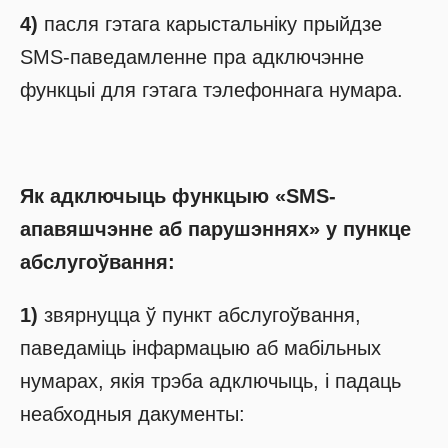
4)
пасля гэтага карыстальніку прыйдзе
SMS-паведамленне пра адключэнне
функцыі для гэтага тэлефоннага нумара.
Як адключыць функцыю «SMS-
апавяшчэнне аб парушэннях» у пункце
абслугоўвання:
1)
звярнуцца ў пункт абслугоўвання,
паведаміць інфармацыю аб мабільных
нумарах, якія трэба адключыць, і падаць
неабходныя дакументы: