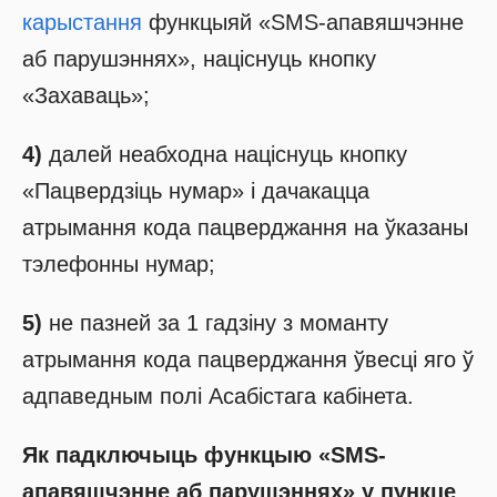
карыстання
функцыяй «SMS-апавяшчэнне
аб парушэннях», націснуць кнопку
«Захаваць»;
4)
далей неабходна націснуць кнопку
«Пацвердзіць нумар» і дачакацца
атрымання кода пацверджання на ўказаны
тэлефонны нумар;
5)
не пазней за 1 гадзіну з моманту
атрымання кода пацверджання ўвесці яго ў
адпаведным полі Асабістага кабінета.
Як падключыць функцыю «SMS-
апавяшчэнне аб парушэннях» у пункце