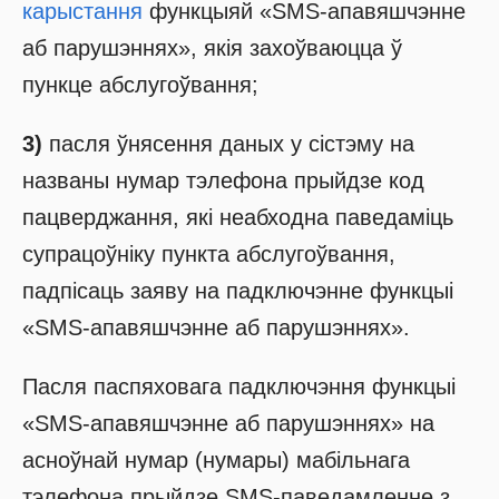
карыстання
функцыяй «SMS-апавяшчэнне
аб парушэннях», якія захоўваюцца ў
пункце абслугоўвання;
3)
пасля ўнясення даных у сістэму на
названы нумар тэлефона прыйдзе код
пацверджання, які неабходна паведаміць
супрацоўніку пункта абслугоўвання,
падпісаць заяву на падключэнне функцыі
«SMS-апавяшчэнне аб парушэннях».
Пасля паспяховага падключэння функцыі
«SMS-апавяшчэнне аб парушэннях» на
асноўнай нумар (нумары) мабільнага
тэлефона прыйдзе SMS-паведамленне з