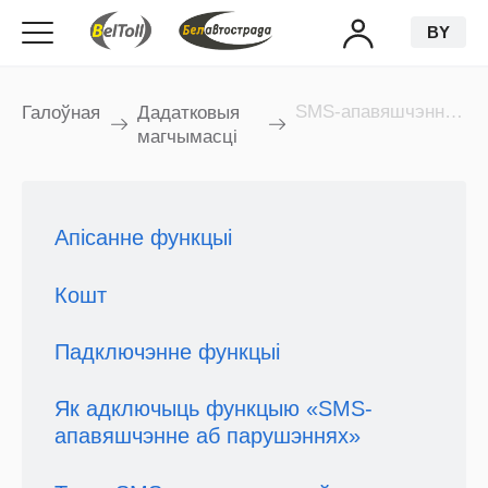
BY
SMS-апавяшчэнне аб парушэннях
Галоўная
Дадатковыя
магчымасці
Апiсанне функцыi
Кошт
Падключэнне функцыi
Як адключыць функцыю «SMS-
апавяшчэнне аб парушэннях»