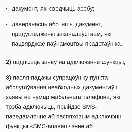
дакумент, які сведчыць асобу;
даверанасць або іншы дакумент,
прадугледжаны заканадаўствам, які
пацвярджае паўнамоцтвы прадстаўніка.
2)
падпісаць заяву на адключэнне функцыі;
3)
пасля падачы супрацоўніку пункта
абслугоўвання неабходных дакументаў і
заявы на нумар мабільнага тэлефона, які
трэба адключыць, прыйдзе SMS-
паведамленне аб паспяховым адключэнні
функцыі «SMS-апавяшчэнне аб