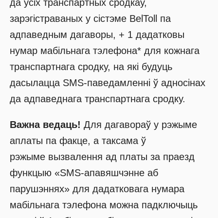
да ўсіх транспартных сродкаў,
зарэгістраваных у сістэме BelToll па
адпаведным дагаворы, + 1 дадатковы
нумар мабільнага тэлефона* для кожнага
транспартнага сродку, на які будуць
дасылацца SMS-паведамленні ў адносінах
да адпаведнага транспартнага сродку.
Важна ведаць!
Для дагавораў у рэжыме
аплаты па факце, а таксама ў
рэжыме вызвалення ад платы за праезд
функцыю «SMS-апавяшчэнне аб
парушэннях» для дадатковага нумара
мабільнага тэлефона можна падключыць