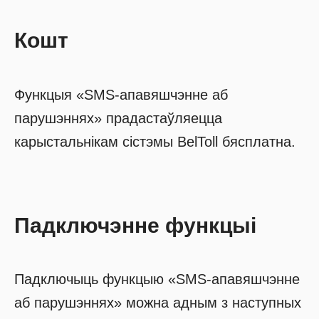
Кошт
Функцыя «SMS-апавяшчэнне аб
парушэннях» прадастаўляецца
карыстальнікам сістэмы BelToll бясплатна.
Падключэнне функцыi
Падключыць функцыю «SMS-апавяшчэнне
аб парушэннях» можна адным з наступных