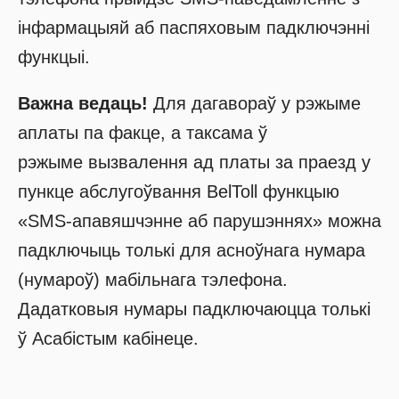
інфармацыяй аб паспяховым падключэнні
функцыі.
Важна ведаць!
Для дагавораў у рэжыме
аплаты па факце, а таксама ў
рэжыме вызвалення ад платы за праезд у
пункце абслугоўвання BelToll функцыю
«SMS-апавяшчэнне аб парушэннях» можна
падключыць толькі для асноўнага нумара
(нумароў) мабільнага тэлефона.
Дадатковыя нумары падключаюцца толькі
ў Асабістым кабінеце.