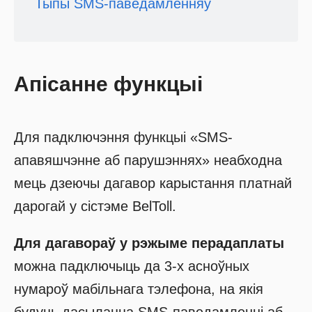
Тыпы SMS-паведамленняў
Апiсанне функцыi
Для падключэння функцыі «SMS-
апавяшчэнне аб парушэннях» неабходна
мець дзеючы дагавор карыстання платнай
дарогай у сістэме BelToll.
Для дагавораў у рэжыме перадаплаты
можна падключыць да 3-х асноўных
нумароў мабільнага тэлефона, на якія
будуць дасылацца SMS-паведамленні аб