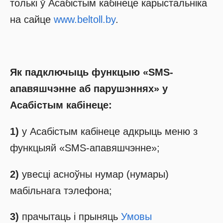
толькі ў Асабістым кабінеце карыстальніка
на сайце
www.beltoll.by
.
Як падключыць функцыю «SMS-
апавяшчэнне аб парушэннях» у
Асабістым кабінеце:
1)
у Асабістым кабінеце адкрыць меню з
функцыяй «SMS-апавяшчэнне»;
2)
увесці асноўны нумар (нумары)
мабільнага тэлефона;
3)
прачытаць і прыняць
Умовы