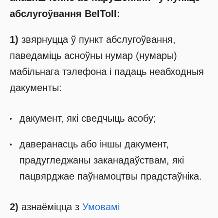
абслугоўвання BelToll:
1)
звярнуцца ў пункт абслугоўвання,
паведаміць асноўны нумар (нумары)
мабільнага тэлефона і падаць неабходныя
дакументы:
дакумент, які сведчыць асобу;
даверанасць або іншы дакумент,
прадугледжаны заканадаўствам, які
пацвярджае паўнамоцтвы прадстаўніка.
2)
азнаёміцца з
Умовамі