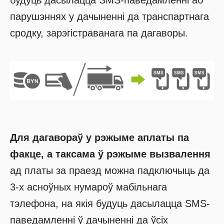
парушэннях у дачыненні да транспартнага
сродку, зарэгістраванага па дагаворы.
Для дагавораў у рэжыме аплаты па
факце, а таксама ў рэжыме вызвалення
ад платы за праезд можна падключыць да
3-х асноўных нумароў мабільнага
тэлефона, на якія будуць дасылацца SMS-
паведамленні ў дачыненні да ўсіх