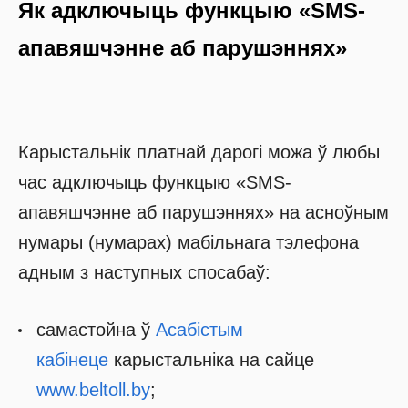
Як адключыць функцыю «SMS-
апавяшчэнне аб парушэннях»
Карыстальнік платнай дарогі можа ў любы
час адключыць функцыю «SMS-
апавяшчэнне аб парушэннях» на асноўным
нумары (нумарах) мабільнага тэлефона
адным з наступных спосабаў:
самастойна ў
Асабістым
кабінеце
карыстальніка на сайце
www.beltoll.by
;