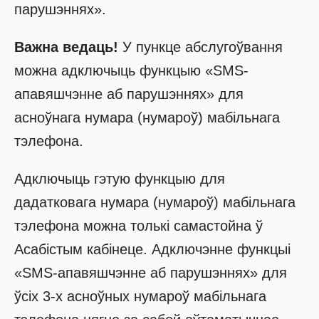
парушэннях».
Важна ведаць!
У пункце абслугоўвання
можна адключыць функцыю «SMS-
апавяшчэнне аб парушэннях» для
асноўнага нумара (нумароў) мабільнага
тэлефона.
Адключыць гэтую функцыю для
дадатковага нумара (нумароў) мабільнага
тэлефона можна толькі самастойна ў
Асабістым кабінеце. Адключэнне функцыі
«SMS-апавяшчэнне аб парушэннях» для
ўсіх 3-х асноўных нумароў мабільнага