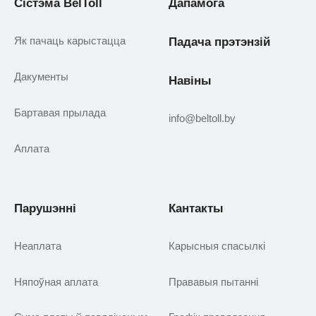
Сістэма BelToll
Дапамога
Як пачаць карыстацца
Падача прэтэнзій
Дакументы
Навіны
Бартавая прылада
info@beltoll.by
Аплата
Парушэнні
Кантакты
Неаплата
Карысныя спасылкі
Няпоўная аплата
Прававыя пытанні