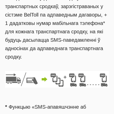
транспартных сродкаў, зарэгістраваных у
сістэме BelToll па адпаведным дагаворы, +
1 дадатковы нумар мабільнага тэлефона*
для кожнага транспартнага сродку, на які
будуць дасылацца SMS-паведамленні ў
адносінах да адпаведнага транспартнага
сродку.
*
Функцыю «SMS-апавяшчэнне аб