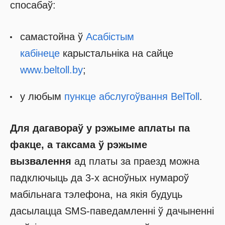
спосабаў:
самастойна ў
Асабістым
кабінеце
карыстальніка на сайце
www.beltoll.by
;
у любым
пункце абслугоўвання BelToll
.
Для дагавораў у рэжыме аплаты па
факце, а таксама ў рэжыме
вызвалення
ад платы за праезд можна
падключыць да 3-х асноўных нумароў
мабільнага тэлефона, на якія будуць
дасылацца SMS-паведамленні ў дачыненні