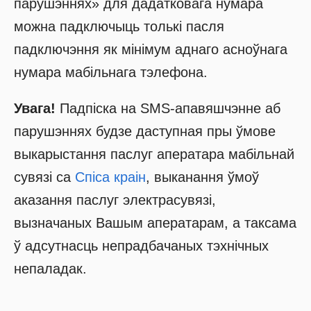
парушэннях» для дадатковага нумара
можна падключыць толькі пасля
падключэння як мінімум аднаго асноўнага
нумара мабільнага тэлефона.
Увага!
Падпіска на SMS-апавяшчэнне аб
парушэннях будзе даступная пры ўмове
выкарыстання паслуг аператара мабільнай
сувязі са
Спіса краін
, выканання ўмоў
аказання паслуг электрасувязі,
вызначаных Вашым аператарам, а таксама
ў адсутнасць непрадбачаных тэхнічных
непаладак.