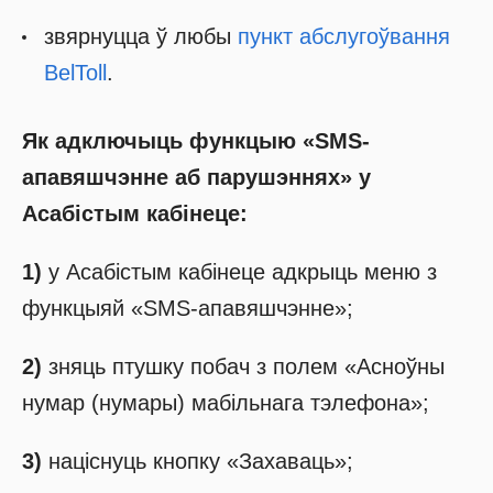
звярнуцца ў любы
пункт абслугоўвання
BelToll
.
Як адключыць функцыю «SMS-
апавяшчэнне аб парушэннях» у
Асабістым кабінеце:
1)
у Асабістым кабінеце адкрыць меню з
функцыяй «SMS-апавяшчэнне»;
2)
зняць птушку побач з полем «Асноўны
нумар (нумары) мабільнага тэлефона»;
3)
націснуць кнопку «Захаваць»;